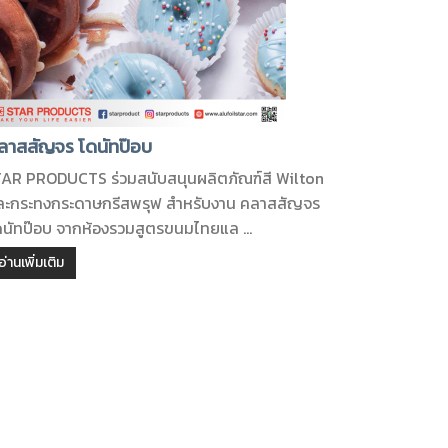
ลาสสัญจร โดนัทป๊อบ
TAR PRODUCTS ร่วมสนับสนุนผลิตภัณฑ์สี Wilton
ละกระทงกระดาษกรีสพรุฟ สำหรับงาน คลาสสัญจร
ดนัทป๊อบ จากห้องรวมสูตรขนมไทยแล ...
อ่านเพิ่มเติม