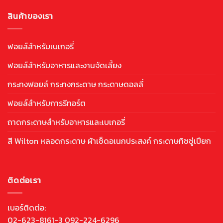
สินค้าของเรา
ฟอยล์สำหรับเบเกอรี่
ฟอยล์สำหรับอาหารและงานจัดเลี้ยง
กระทงฟอยล์ กระทงกระดาษ กระดาษดอลลี่
ฟอยล์สำหรับการรีทอร์ต
ถาดกระดาษสำหรับอาหารและเบเกอรี่
สี Wilton หลอดกระดาษ ผ้าเช็ดอเนกประสงค์ กระดาษทิชชู่เปียก
ติดต่อเรา
เบอร์ติดต่อ:
02-623-8161-3 092-224-6296