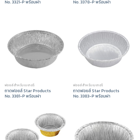
No. 3321-P พร้อมฝา
No. 3378-P พร้อมฝา
ฟอยล์สำหรับเบเกอรี่
ฟอยล์สำหรับเบเกอรี่
ถาดฟอยล์ Star Products
ถาดฟอยล์ Star Products
No. 3381-P พร้อมฝา
No. 3383-P พร้อมฝา