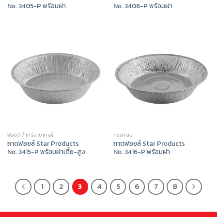
No. 3405-P พร้อมฝา
No. 3406-P พร้อมฝา
ฟอยล์สำหรับเบเกอรี่
ทรงกลม
ถาดฟอยล์ Star Products
ถาดฟอยล์ Star Products
No. 3415-P พร้อมฝาเตี้ย-สูง
No. 3416-P พร้อมฝา
1
2
3
4
5
6
7
8