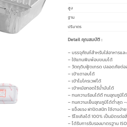
สูง
ฐาน
ปริมาตร
Detail คุณสมบัติ :
– บรรจุภัณฑ์สำหรับใส่อาหารและเ
– ใช้แทนพิมพ์อบขนมได้
– วัตถุดิบฟู้ดเกรด ปลอดภัยต่
– เข้าเตาอบได้
– เข้าไมโครเวฟได้
– เข้าหม้อทอดไร้น้ำมันได้
– ทนความร้อนได้ดี ทนอุณภูมิได
– ทนความเย็นอุณภูมิได้ต่ำสุด 
– แข็งแรง ฝาปิดสนิท ใช้งานง่า
– รีไซเคิลได้ 100% เป็นมิตรต่อส
– ได้รับการรับรองมาตรฐาน IS