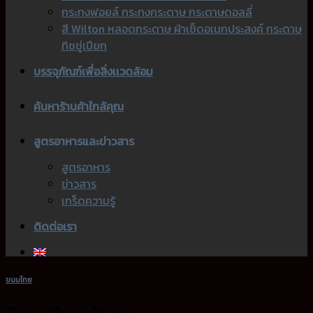
กระทงฟอยล์ กระทงกระดาษ กระดาษดอลลี่
สี Wilton หลอดกระดาษ ผ้าเช็ดอเนกประสงค์ กระดาษ
ทิชชู่เปียก
บรรจุภัณฑ์เพื่อสิ่งเเวดล้อม
ค้นหาร้านค้าใกล้คุณ
สูตรอาหารและข่าวสาร
สูตรอาหาร
ข่าวสาร
เกร็ดความรู้
ติดต่อเรา
ขนมไทย