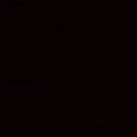
ส่วนผสมตัวขนม
ถาดฟอยล์สตาร์โปรดักส์ 4615-P #
ข้าวเหนียวเขี้ยวงู (ซาวน้ำ) พักให้สะเด็ดน้ำ
½ กก.
หางกะทิ
½ กก.
แป้งข้าวเจ้า
1 ช้อนโต๊ะ
น้ำตาลทราย
1 ช้อนโต๊ะ
เกลือบ่น
1 ช้อนซา
วัตถุดิบ: หน้าขนม
หัวกะทิ
½ กก.
แป้งข้าวเจ้า
1 ช้อนโต๊ะ
น้ำตาลทราย
2+ ½ ช้อนโต๊ะ
เกลือ
1 ช้อนชา
ถั่วดำ (แช่น้ำอย่างน้อย 4 ชม.)