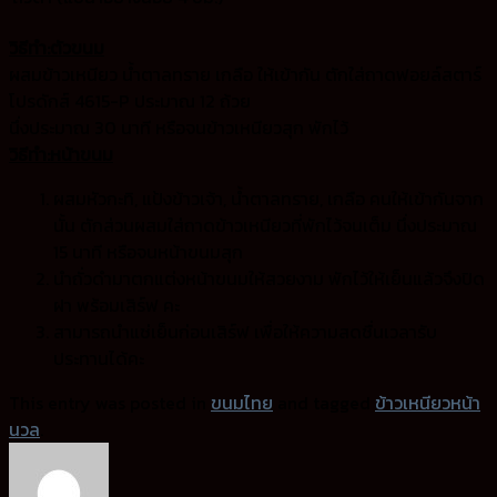
วิธีทำ:ตัวขนม
ผสมข้าวเหนียว น้ำตาลทราย เกลือ ให้เข้ากัน ตักใส่ถาดฟอยล์สตาร์
โปรดักส์ 4615-P ประมาณ 12 ถ้วย
นึ่งประมาณ 30 นาที หรือจนข้าวเหนียวสุก พักไว้
วิธีทำ:หน้าขนม
ผสมหัวกะทิ, แป้งข้าวเจ้า, น้ำตาลทราย, เกลือ คนให้เข้ากันจาก
นั้น ตักส่วนผสมใส่ถาดข้าวเหนียวที่พักไว้จนเต็ม นึ่งประมาณ
15 นาที หรือจนหน้าขนมสุก
นำถั่วดำมาตกแต่งหน้าขนมให้สวยงาม พักไว้ให้เย็นแล้วจึงปิด
ฝา พร้อมเสิร์ฟ คะ
สามารถนำแช่เย็นก่อนเสิร์ฟ เพื่อให้ความสดชื่นเวลารับ
ประทานได้คะ
This entry was posted in
ขนมไทย
and tagged
ข้าวเหนียวหน้า
นวล
.