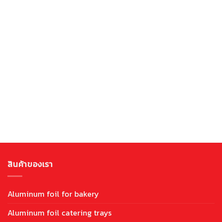
packaging clean and safe, they are also eco-friendly.
But wait! … How can aluminum be eco-friendly? Are they
disposed of and become trash? Trash cannot be
recycled but aluminum can be infinitely recycled.
Recycling aluminum uses 95% less energy than
producing new aluminum. When thinking about recycling
aluminum packaging, most people only think about
beverage cans. Do you know that aluminum foil ...
อ่านเพิ่มเติม
สินค้าของเรา
Aluminum foil for bakery
Aluminum foil catering trays