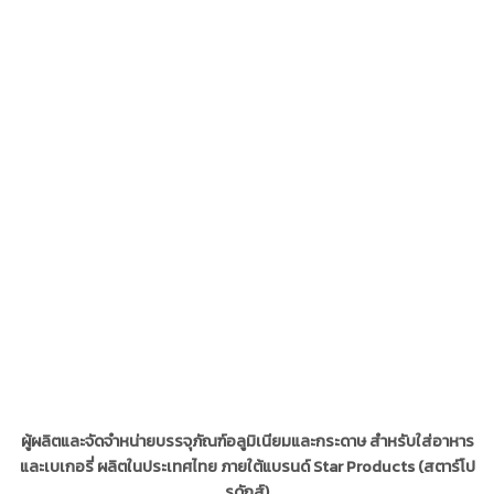
เราคัดสรรบุคลากรคุณภาพที่มีความพร้อม ความชำนาญ เพื่อ
มอบบริการที่ดีเยี่ยมให้แก่ลูกค้า คัดสรรวัตถุดิบที่ดี สะอาด มี
คุณภาพ
ดีไซน์ขนาดและสีได้ตามความต้องการ
ผลิตภัณฑ์รูปทรงใหม่ๆที่ตอบโจทย์กับการใช้งานหลากหล
รูปแบบตามการใช้งานของผู้บริโภคที่เปลี่ยนไปอยู่เสมอ
ผู้ผลิตและจัดจำหน่ายบรรจุภัณฑ์อลูมิเนียมและกระดาษ สำหรับใส่อาหาร
และเบเกอรี่ ผลิตในประเทศไทย ภายใต้แบรนด์ Star Products (สตาร์โป
รดักส์)