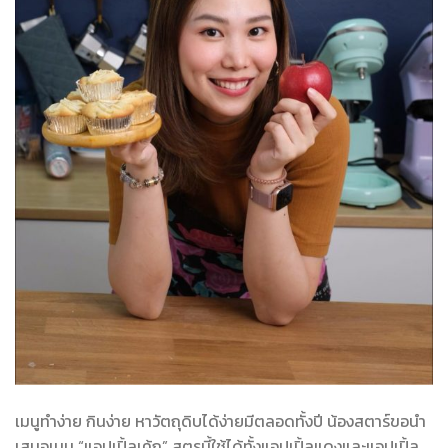
เมนูทำง่าย กินง่าย หาวัตถุดิบได้ง่ายมีตลอดทั้งปี น้องสตาร์ขอนำ
เสนอเมนู “แอปเปิ้ลเค้ก” สูตรนี้ใช้ได้ทั้งแอปเปิ้ลแดงและแอปเปิ้ล