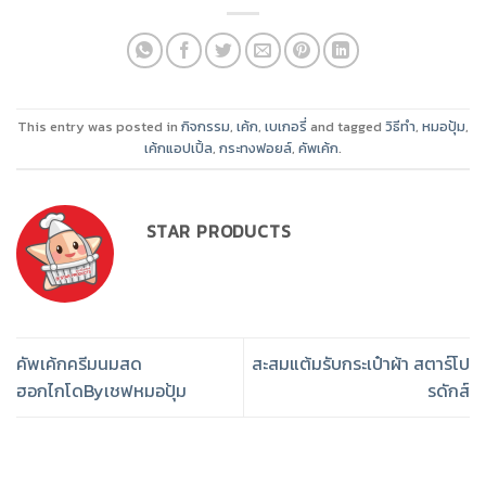
This entry was posted in
กิจกรรม
,
เค้ก
,
เบเกอรี่
and tagged
วิธีทำ
,
หมอปุ้ม
,
เค้กแอปเปิ้ล
,
กระทงฟอยล์
,
คัพเค้ก
.
STAR PRODUCTS
คัพเค้กครีมนมสด
สะสมแต้มรับกระเป๋าผ้า สตาร์โป
ฮอกไกโดByเชฟหมอปุ้ม
รดักส์