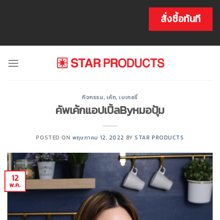
Skip
to
สั่งซื้อทันที
content
กิจกรรม
,
เค้ก
,
เบเกอรี่
คัพเค้กแอปเปิ้ลByหมอปุ้ม
POSTED ON
พฤษภาคม 12, 2022
BY
STAR PRODUCTS
12
พ.ค.