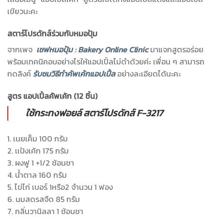
เขียวนะคะ
สตาร์โปรดักส์ร่วมกับหมอปุ้ม
จากเพจ
เชฟหมอปุ้ม : Bakery Online Clinic
มาแจกสูตรอร่อย
พร้อมเทคนิคอบอย่างไรให้แอปเปิ้ลไม่ดำด้วยค่ะ เพื่อน ๆ สามารถ
กดลิงค์
รับชมวิธีทำคัพเค้กแอปเปิ้ล
อย่างละเอียดได้นะคะ
สูตร แอปเปิ้ลคัพเค้ก (12 ชิ้น)
ใช้กระทงฟอยล์ สตาร์โปรดักส์ F-3217
1. เนยเค็ม 100 กรัม
2. เเป้งเค้ก 175 กรัม
3. ผงฟู 1 +1/2 ช้อนชา
4. น้ำตาล 160 กรัม
5. ไข่ไก่ เบอร์ 1หรือ2 จำนวน 1 ฟอง
6. นมสดรสจืด 85 กรัม
7. กลิ่นวานิลลา 1 ช้อนชา