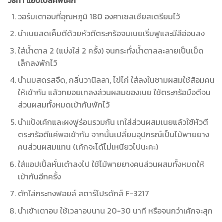
วอร์มเตาอบที่อุณหภูมิ 180 องศาเซลเซียสเตรียมไว้
นำเนยสดเค็มตีด้วยหัวตีตระกร้อจนเนยเริ่มฟูและมีสีอ่อนลง
ใส่น้ำตาล 2 (แบ่งใส่ 2 ครั้ง) จนกระทั่งน้ำตาลละลายเป็นเม็ด
เล็กลงพักไว้
นำนมสดรสจืด, กลิ่นวานิลลา, ไข่ไก่ ใส่ลงในชามผสมใช้ส้อมคน
ให้เข้ากัน แล้วทยอยเทลงส่วนผสมของเนย ใช้ตระกร้อมือตีจน
ส่วนผสมทั้งหมดเข้ากันพักไว้
นำแป้งเค้กและผงฟูร่อนรวมกัน เทใส่ส่วนผสมเนยแล้วใช้หัวตี
ตระกร้อตีแค่พอเข้ากัน จากนั้นเปลี่ยนอุปกรณ์เป็นไม้พายยาง
คนส่วนผสมแทน (เค้กจะได้ไม่เหนียวไปนะคะ)
ใส่แอปเปิ้ลหั่นเต๋าลงไป ใช้ไม้พายยางคนส่วนผสมทั้งหมดให้
เข้ากันอีกครั้ง
ตักใส่กระทงฟอยล์ สตาร์โปรดักส์ F-3217
นำเข้าเตาอบ ใช้เวลาอบนาน 20-30 นาที หรือจนกว่าเค้กจะสุก