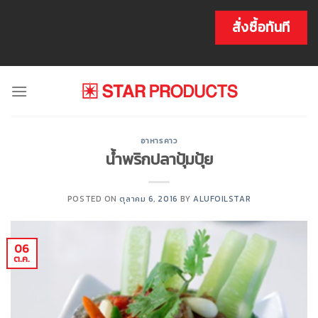
Skip
to
สั่งซื้อทันที
content
อาหารคาว
น้ำพริกปลาปุ้มปุ้ย
POSTED ON
ตุลาคม 6, 2016
BY
ALUFOILSTAR
06
ต.ค.