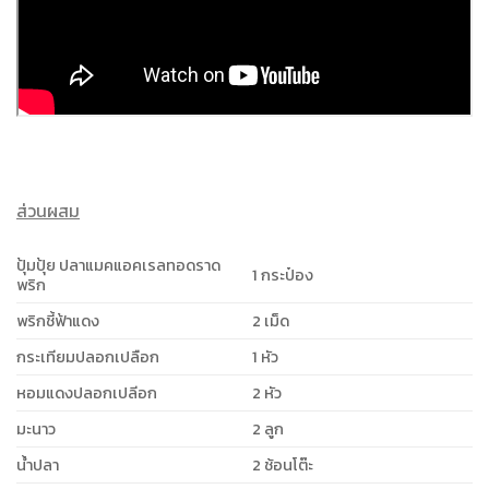
ส่วนผสม
ปุ้มปุ้ย ปลาแมคแอคเรลทอดราด
1 กระป๋อง
พริก
พริกชี้ฟ้าแดง
2 เม็ด
กระเทียมปลอกเปลือก
1 หัว
หอมแดงปลอกเปลีอก
2 หัว
มะนาว
2 ลูก
น้ำปลา
2 ช้อนโต๊ะ