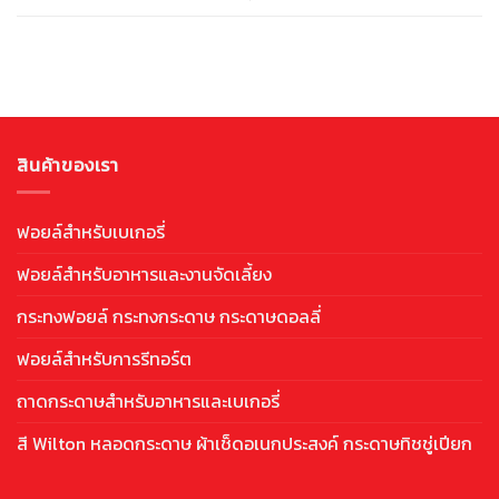
สินค้าของเรา
ฟอยล์สำหรับเบเกอรี่
ฟอยล์สำหรับอาหารและงานจัดเลี้ยง
กระทงฟอยล์ กระทงกระดาษ กระดาษดอลลี่
ฟอยล์สำหรับการรีทอร์ต
ถาดกระดาษสำหรับอาหารและเบเกอรี่
สี Wilton หลอดกระดาษ ผ้าเช็ดอเนกประสงค์ กระดาษทิชชู่เปียก