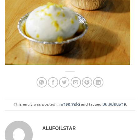
This entry was posted in
พาย&ทาร์ต
and tagged
มินิเลม่อนพาย
.
ALUFOILSTAR