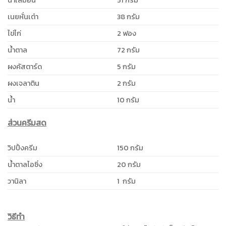
น้ำเลมอน
51 กรัม
เนยหั่นเต๋า
38 กรัม
ไข่ไก่
2 ฟอง
น้ำตาล
72 กรัม
ผงคัสตาร์ด
5 กรัม
ผงเจลาติน
2 กรัม
น้ำ
10 กรัม
ส่วนครีมสด
วิปปิ้งครีม
150 กรัม
น้ำตาลไอซิ่ง
20 กรัม
วานิลา
1 กรัม
วิธีทำ