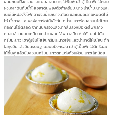
ผสมขนมปังกรอบและเนยละลาย กรุใส่พิมพ์ เข้าตู้เย็น พักไว้ผสม
ผงเจลาตินกับน้ำให้เจลาตินพองตัวทำครีมมะนาว นำน้ำมะนาวและ
เนยใส่หม้อตั้งไฟกลางจนน้ำมะนาวเดือด และเนยละลายหมดตีไข่
ไก่ น้ำตาล และผงคัสตาร์ดให้เข้ากันเทน้ำมะนาวร้อนลงบนไข่โดย
ต้องคนไข่ตลอด จากนั้นกรองแล้วเทกลับลงหม้อ ตั้งไฟกลาง
คนจนส่วนผสมเหนียวเทส่วนผสมใส่พลาสติก ห่อให้แนบไปกับ
ครีมมะนาว เข้าตู้เย็นให้เย็นครีมมะนาวเย็นแล้วนำมาตีให้เนียน ตัก
ใส่ถุงบีบแล้วบีบลงบนฐานขนมปังกรอบ เข้าตู้เย็นพักไว้ตีครีมสด
ให้ขึ้นฟู แล้วบีบลงบนครีมมะนาวตกแต่งด้วยผิวมะนาวเล็กน้อย