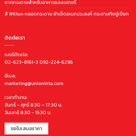
ถาดกระดาษสำหรับอาหารและเบเกอรี่
สี Wilton หลอดกระดาษ ผ้าเช็ดอเนกประสงค์ กระดาษทิชชู่เปียก
ติดต่อเรา
เบอร์ติดต่อ:
02-623-8161-3 092-224-6296
อีเมล:
marketing@unioninta.com
เวลาทำงาน:
จันทร์ - ศุกร์ 8:30 – 17:30 น.
วันเสาร์ 8:30 - 15:30 น.
ขอใบเสนอราคา