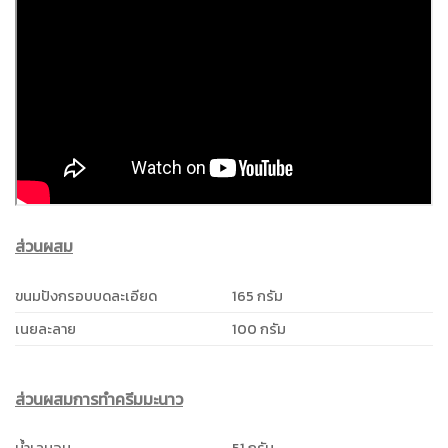
ส่วนผสม
ขนมปังกรอบบดละเอียด
165 กรัม
เนยละลาย
100 กรัม
ส่วนผสมการทำครีมมะนาว