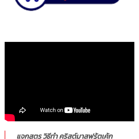
แจกสูตร วิธีทำ คริสต์มาสฟรุ้ตเค้ก