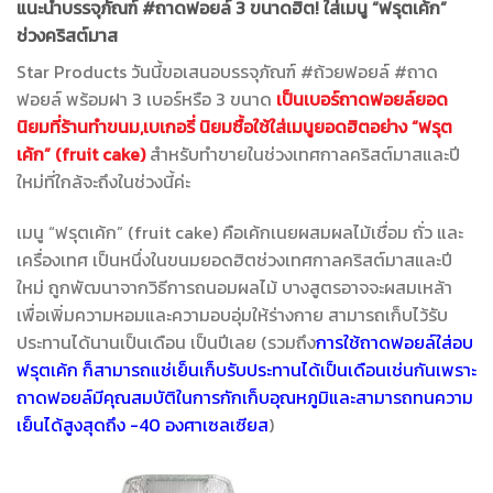
แนะนำบรรจุภัณฑ์ #ถาดฟอยล์ 3 ขนาดฮิต! ใส่เมนู “ฟรุตเค้ก”
ช่วงคริสต์มาส
Star Products วันนี้ขอเสนอบรรจุภัณฑ์ #ถ้วยฟอยล์ #ถาด
ฟอยล์ พร้อมฝา 3 เบอร์หรือ 3 ขนาด
เป็น
เ
บอร์ถาดฟอยล์ยอด
นิยมที่ร้านทำขนม,เบเกอรี่ นิยมซื้อใช้ใส่เมนูยอดฮิตอย่าง “ฟรุต
เค้ก” (fruit cake)
สำหรับทำขายในช่วงเทศกาลคริสต์มาสและปี
ใหม่ที่ใกล้จะถึงในช่วงนี้ค่ะ
เมนู “ฟรุตเค้ก” (fruit cake) คือเค้กเนยผสมผลไม้เชื่อม ถั่ว และ
เครื่องเทศ เป็นหนึ่งในขนมยอดฮิตช่วงเทศกาลคริสต์มาสและปี
ใหม่ ถูกพัฒนาจากวิธีการถนอมผลไม้ บางสูตรอาจจะผสมเหล้า
เพื่อเพิ่มความหอมและความอบอุ่มให้ร่างกาย สามารถเก็บไว้รับ
ประทานได้นานเป็นเดือน เป็นปีเลย (รวมถึง
การใช้ถาดฟอยล์ใส่อบ
ฟรุตเค้ก ก็สามารถแช่เย็นเก็บรับประทานได้เป็นเดือนเช่นกันเพราะ
ถาดฟอยล์มีคุณสมบัติในการกักเก็บอุณหภูมิและสามารถทนความ
เย็นได้สูงสุดถึง -40 องศาเซลเซียส
)