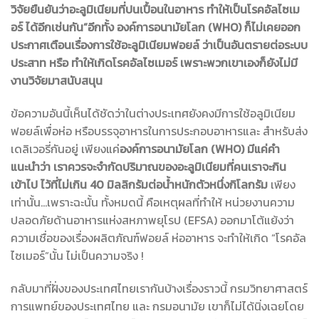
วิจัยยืนยันว่าอะลูมิเนียมที่ปนเปื้อนในอาหาร ทําให้เป็นโรคอัลไซเม
อร์ ได้อีกเช่นกัน”อีกทั้ง องค์การอนามัยโลก (WHO) ก็ไม่เคยออก
ประกาศเตือนเรื่องการใช้อะลูมิเนียมฟอยล์ ว่าเป็นอันตรายต่อระบบ
ประสาท หรือ ทำให้เกิดโรคอัลไซเมอร์ เพราะพวกเขาเองก็ยังไม่มี
งานวิจัยมาสนับสนุน
ข้อความอันนี้เห็นได้ชัดว่าในต่างประเทศยังคงมีการใช้อลูมิเนียม
ฟอยล์เพื่อห่อ หรือบรรจุอาหารในการประกอบอาหารและ สำหรับส่ง
เดลิเวอรี่กันอยู่ เพียงแค่
องค์การอนามัยโลก (WHO) มีแค่คำ
แนะนำว่า เราควรจะจำกัดปริมาณของอะลูมิเนียมที่คนเราจะกิน
เข้าไป ไว้ที่ไม่เกิน 40 มิลลิกรัมต่อน้ำหนักตัวหนึ่งกิโลกรัม
เพียง
เท่านั้น…เพราะฉะนั้น ทั้งหมดนี้ คือเหตุผลที่ทำให้ หน่วยงานความ
ปลอดภัยด้านอาหารแห่งสหภาพยุโรป (EFSA) ออกมาโต้แย้งว่า
ความเชื่อของเรื่องผลิตภัณฑ์ฟอยล์ ห่ออาหาร จะทำให้เกิด “โรคอัล
ไซเมอร์”นั้น ไม่เป็นความจริง !
กลับมาที่ฝั่งของประเทศไทยเรากันบ้างเรื่องราวนี้ กรมวิทยาศาสตร์
การแพทย์ของประเทศไทย และ กรมอนามัย เขาก็ไม่ได้นิ่งเฉยโดย