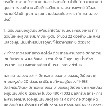
กรมวิทยาศาสตร์การแพทย์ของประเทศไทย นำทีมโดย นายแพทย์
สุขุม กาญจนพิมาย อธิบดีกรมวิทยาศาสตร์การแพทย์ ได้มอบ
หมายให้สำนักคุณภาพและความปลอดภัยอาหาร ทำการทดลอง
ดังนี้
1. เตรียมแผ่นอะลูมิเนียมฟอยล์ที่ใช้ในภาชนะประกอบอาหาร ที่ทำ
ด้วยโลหะอะลูมิเนียมมีภาชนะหุงต้ม จำนวน 22 ตัวอย่าง และ แผ่น
เปลวอะลูมิเนียมสำหรับบรรจุภัณฑ์ห่ออาหารอีก 6 ตัวอย่าง
2. ทำการทดสอบที่สภาวะสุดโต่ง ด้วยสารละลายกรดอะซิติกความ
เข้มข้นร้อยละ 4 และร้อยละ 3 ตามลำดับ ในอุณหภูมิน้ำเดือด
ประมาณ 100 องศาเซลเซียส เป็นระยะเวลา 2 ชั่วโมง
ผลการทดลองพบว่า – มีการละลายออกมาของอะลูมิเนียมจาก
ภาชนะหุงต้ม 20 ตัวอย่าง ปริมาณที่พบอยู่ในช่วง 11-953
มิลลิกรัม/ลิตร- มีการละลายออกมาของอะลูมิเนียม จากแผ่นเปลว
อะลูมิเนียมทั้ง 6 ตัวอย่าง ในช่วง 480-1,032 มิลลิกรัม/ลิตร- การ
ละลายออกมาของอะลูมิเนียมลงสู่อาหาร 4 อย่าง คือ ข้าวสุก ผัด
ผัก ต้มยำ และยำวุ้นเส้น ที่ใส่ในถาดหลุม ที่อุณหภูมิห้อง (22 องศา)