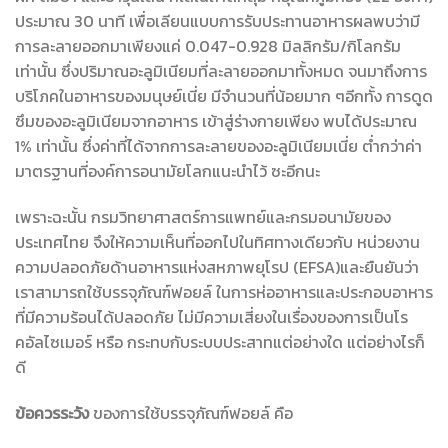
ประมาณ 30 นาที เพื่อเลียนแบบการรับประทานอาหารผลพบว่ามี
การละลายออกมาเพียงแค่ 0.047-0.928 มิลลิกรัม/กิโลกรัม
เท่านั้น ซึ่งปริมาณอะลูมิเนียมที่ละลายออกมาทั้งหมด จนมาถึงการ
บริโภคในอาหารของมนุษย์เนี่ย มีจำนวนที่น้อยมาก ๆอีกทั้ง การดูด
ซึมของอะลูมิเนียมจากอาหาร เข้าสู่ร่างกายเพียง พบได้ประมาณ
1% เท่านั้น ซึ่งค่าที่ได้จากการละลายของอะลูมิเนียมเนี่ย ต่ำกว่าค่า
มาตรฐานที่องค์การอนามัยโลกแนะนำไว้ ซะอีกนะ
เพราะฉะนั้น กรมวิทยาศาสตร์การแพทย์และกรมอนามัยของ
ประเทศไทย จึงให้ความเห็นที่ออกไปในทิศทางเดียวกับ หน่วยงาน
ความปลอดภัยด้านอาหารแห่งสหภาพยุโรป (EFSA)และยืนยันว่า
เราสามารถใช้บรรจุภัณฑ์ฟอยล์ ในการห่ออาหารและประกอบอาหาร
ที่มีความร้อนได้ปลอดภัย ไม่มีความเสี่ยงในเรื่องของการเป็นโร
คอัลไซเมอร์ หรือ กระทบกับระบบประสาทแต่อย่างใด แต่อย่างไรก็
ดี
ข้อควรระวัง
ของการใช้บรรจุภัณฑ์ฟอยล์ คือ