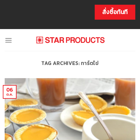
Skip
to
สั่งซื้อทันที
content
TAG ARCHIVES:
ทาร์ตไข่
06
ต.ค.