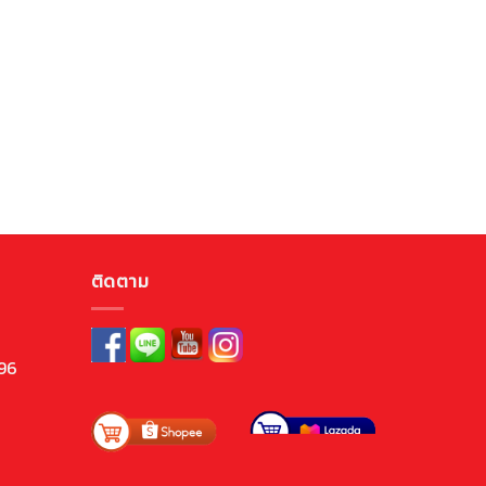
ติดตาม
96