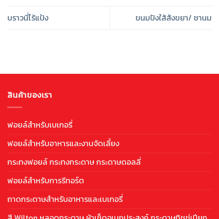
บราวนี่ไร้แป้ง
ขนมปังใส้สังขยา/ ชานม
สินค้าของเรา
ฟอยล์สำหรับเบเกอรี่
ฟอยล์สำหรับอาหารและงานจัดเลี้ยง
กระทงฟอยล์ กระทงกระดาษ กระดาษดอลลี่
ฟอยล์สำหรับการรีทอร์ต
ถาดกระดาษสำหรับอาหารและเบเกอรี่
สี Wilton หลอดกระดาษ ผ้าเช็ดอเนกประสงค์ กระดาษทิชชู่เปียก