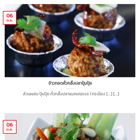
06
ต.ค.
ข้าวทอดคั่วกลิ้งปลาปุ้มปุ้ย
ส่วนผสม ปุ้มปุ้ย คั่วกลิ้งปลาแมคเคอเรล 1 กระป๋อง [...] [...]
06
ต.ค.