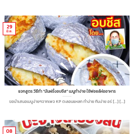
29
มิ.ย.
แจกสูตร วิธีทำ “มันฝรั่งอบชีส” เมนูทำง่าย ใช้ฟอยล์ห่ออาหาร
ขอนำเสนอเมนูง่ายๆจากเพจ KP ตะลอนแหลก ทำง่าย กินง่าย อร่ [...] [...]
08