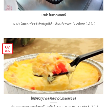
มาม่า ในถาดฟอยล์
มาม่า ในถาดฟอยล์ ลิงก์ดูคลิป https://www.faceboo [...] [...]
07
ต.ค.
ไข่เจียวทูน่าและชีสย่างในถาดฟอยล์
ส่วนผสม ถาดฟอยล์สตาร์โปรดักส์ 3378-P 3379-P &nbs [...] [...]