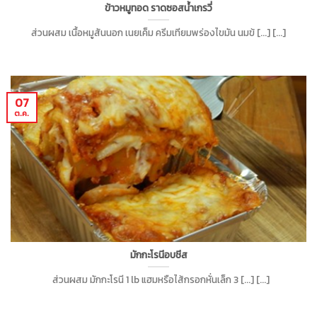
ข้าวหมูทอด ราดซอสน้ำเกรวี่
ส่วนผสม เนื้อหมูสันนอก เนยเค็ม ครีมเทียมพร่องไขมัน นมข้ [...] [...]
07
ต.ค.
มักกะโรนีอบชีส
ส่วนผสม มักกะโรนี 1 lb แฮมหรือไส้กรอกหั่นเล็ก 3 [...] [...]