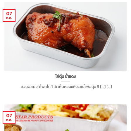
07
ต.ค.
ไก่ตุ๋น น้ำแดง
ส่วนผสม สะโพกไก่ 1 lb เห็ดหอมแห้งแช่น้ำพอนุ่ม 5 [...] [...]
07
ต.ค.