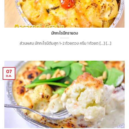
มักกะโรนีกราแตง
ส่วนผสม มักกะโรนีต้มสุก 1-2 ถ้วยตวง ครีม 1 ถ้วยต [...] [...]
07
ต.ค.