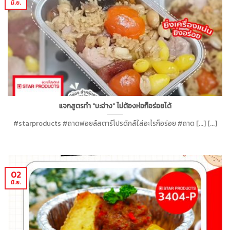
มิ.ย.
แจกสูตรทำ “บะจ่าง” ไม่ต้องห่อก็อร่อยได้
#starproducts #ถาดฟอยล์สตาร์โปรดักส์ใส่อะไรก็อร่อย #ถาด [...] [...]
02
มิ.ย.