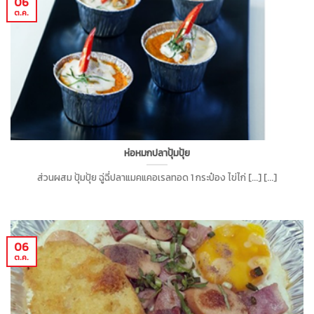
06
ต.ค.
ห่อหมกปลาปุ้มปุ้ย
ส่วนผสม ปุ้มปุ้ย ฉู่ฉี่ปลาแมคแคอเรลทอด 1 กระป๋อง ไข่ไก่ [...] [...]
06
ต.ค.