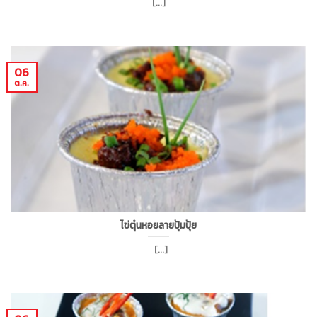
[...]
06
ต.ค.
ไข่ตุ๋นหอยลายปุ้มปุ้ย
[...]