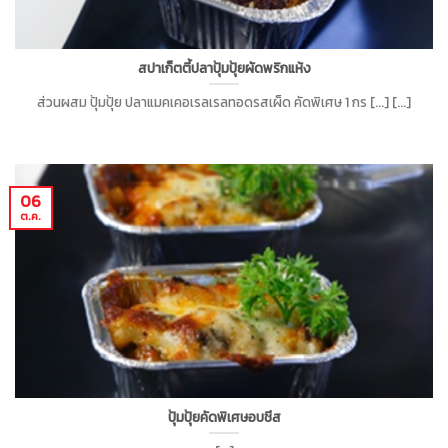
สปาเก็ตตี้ปลาปุ้มปุ้ยผัดพริกแห้ง
ส่วนผสม ปุ้มปุ้ย ปลาแมคเคอเรลเรลทอดรสเผ็ด คัดพิเศษ 1 กร [...] [...]
06
ต.ค.
ปุ้มปุ้ยคัดพิเศษอบชีส