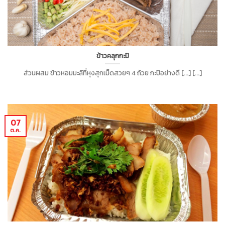
ข้าวคลุกกะปิ
ส่วนผสม ข้าวหอมมะลิที่หุงสุกเม็ดสวยๆ 4 ถ้วย กะปิอย่างดี [...] [...]
07
ต.ค.