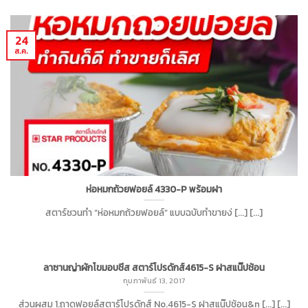
24
ส.ค.
ห่อหมกถ้วยฟอยล์ 4330-P พร้อมฝา
สตาร์ชวนทำ “ห่อหมกถ้วยฟอยล์” แบบฉบับทำขายง่ [...] [...]
ลาซานญ่าผักโขมอบชีส สตาร์โปรดักส์4615-S ฝาสแน๊ปช้อน
กุมภาพันธ์ 13, 2017
ส่วนผสม 1.ถาดฟอยล์สตาร์โปรดักส์ No.4615-S ฝาสแน๊ปช้อน&n [...] [...]