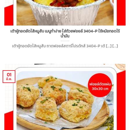
เต้าหู้ทอดยัดไส้หมูสับ เมนูทำง่าย ใส่ถ้วยฟอยล์ 3404-P ใช้หม้อทอดไร้
น้ำมัน
เต้าหู้ทอดยัดไส้หมูสับ ถาดฟอยล์สตาร์โปรดักส์ 3404-P เต้ [...] [...]
01
มิ.ย.