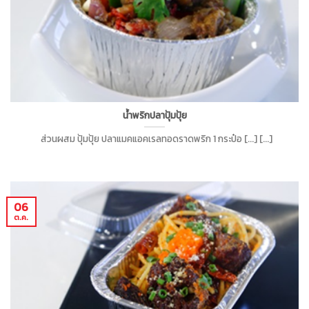
น้ำพริกปลาปุ้มปุ้ย
ส่วนผสม ปุ้มปุ้ย ปลาแมคแอคเรลทอดราดพริก 1 กระป๋อ [...] [...]
06
ต.ค.