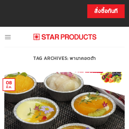
Skip
to
สั่งซื้อทันที
content
TAG ARCHIVES:
พานาคอตต้า
08
มี.ค.